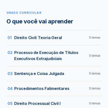
GRADE CURRICULAR
O que você vai aprender
Direito Civil: Teoria Geral
01
5 temas
Evolução histórica do Direito Civil
Processo de Execução de Títulos
02
5 temas
Executivos Extrajudiciais
Das pessoas naturais
Direitos de personalidade
Título executivo judicial
Sentença e Coisa Julgada
03
5 temas
Das pessoas jurídicas
Execução de título executivo extrajudicial
Intervenção de terceiros
Procedimentos Falimentares
04
Dos atos jurídicos lícitos e ilícitos
5 temas
Título executivo extrajudicial
Tutela provisória
Dos Cartórios judiciais e extrajudiciais
Encerramento do processo de falência e
Direito Processual Civil I
05
5 temas
Sentença
extinção das obrigações do falido