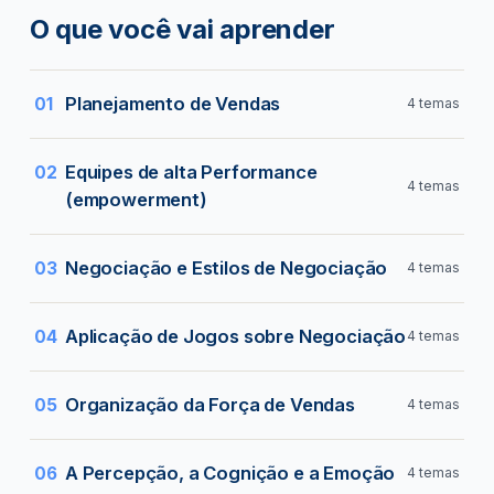
O que você vai aprender
Planejamento de Vendas
01
4 temas
Venda Pessoal e gestão das vendas
Equipes de alta Performance
02
4 temas
(empowerment)
Organização da Força de Vendas
Estratégias de marketing e as atividades de
Habilidades de Trabalho em Equipe
Negociação e Estilos de Negociação
03
4 temas
vendas
Pessoas, Grupos e Equipes
Promoção de Vendas: Estímulo do Varejo
As Características de uma situação de
Aplicação de Jogos sobre Negociação
04
4 temas
Dinâmicas de Equipes
Negociação
Transformando Indivíduos em Membros de
As estratégias e táticas da negociação
A negociação: estratégias e Planejamento I
Organização da Força de Vendas
05
4 temas
Equipes
integrativa I
A negociação: estratégias e Planejamento II
Planejamento de Vendas
As estratégias e táticas da negociação
A Percepção, a Cognição e a Emoção
06
4 temas
Os Relacionamentos nas Negociações
integrativa II