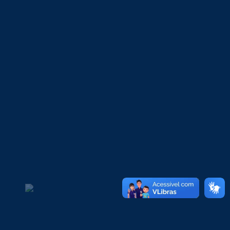
Portal do Professor
AVA/Moodle
Portal do Egresso
Plataforma ISAAC
Links úteis
Graduação
Pós-Graduação Presencial
Pós-Graduação EAD
Extensão e Imersão
Técnico e Capacitação
Eventos
Atendimento
SAAP
Clínica de Psicologia